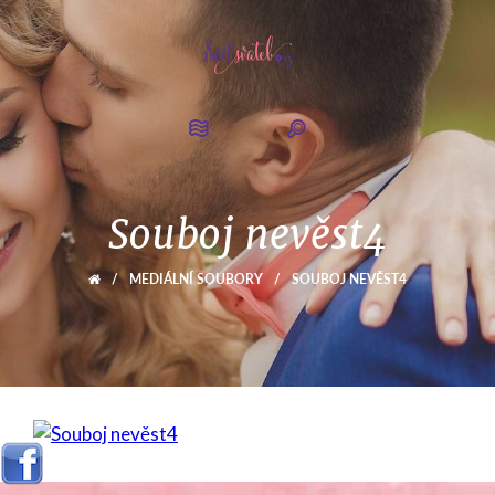
Souboj nevěst4
/
MEDIÁLNÍ SOUBORY
/
SOUBOJ NEVĚST4