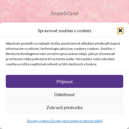
Svatebčané
ROZCESTNÍK PRO SVATEBČANY
Spravovat souhlas s cookies
SVATEBNÍ PROSLOVY
Abychom poskytli co nejlepší služby, používáme k ukládání a/nebo přístupu k
informacím o zařízení, technologie jako jsou soubory cookies. Souhlas s
těmito technologiemi nám umožní zpracovávat údaje, jako je chování při
SVATEBNÍ DARY
procházení nebo jedinečná ID na tomto webu. Nesouhlas nebo odvolání
souhlasu může nepříznivě ovlivnit určité vlastnosti a funkce.
Příjmout
© Copyright 2008 - 2026 svetsvateb.cz a dodavatelé obsahu
Odmítnout
.
Všechna práva vyhrazena
.
Provozovatelem
svetsvateb.cz je spol. Amoroso s.r.o.
.
O WordPress se
Zobrazit předvolby
stará
Softmedia
Jakékoli šíření obsahu portálu je bez předchozího písemného
souhlasu provozovatele zakázáno.
Zásady cookies
Zásady zpracování osobních údajů