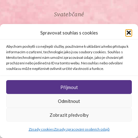
Svatebčané
ROZCESTNÍK PRO SVATEBČANY
Spravovat souhlas s cookies
SVATEBNÍ PROSLOVY
Abychom poskytli co nejlepší služby, používáme k ukládání a/nebo přístupu k
informacím o zařízení, technologie jako jsou soubory cookies. Souhlas s
těmito technologiemi nám umožní zpracovávat údaje, jako je chování při
SVATEBNÍ DARY
procházení nebo jedinečná ID na tomto webu. Nesouhlas nebo odvolání
souhlasu může nepříznivě ovlivnit určité vlastnosti a funkce.
Příjmout
© Copyright 2008 - 2026 svetsvateb.cz a dodavatelé obsahu
Odmítnout
.
Všechna práva vyhrazena
.
Provozovatelem
svetsvateb.cz je spol. Amoroso s.r.o.
.
O WordPress se
Zobrazit předvolby
stará
Softmedia
Jakékoli šíření obsahu portálu je bez předchozího písemného
souhlasu provozovatele zakázáno.
Zásady cookies
Zásady zpracování osobních údajů