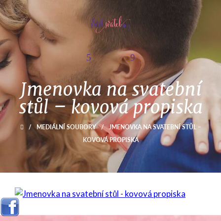
Jmenovka na svatební
stůl – kovová propiska
/
MEDIÁLNÍ SOUBORY
/
JMENOVKA NA SVATEBNÍ STŮL –
KOVOVÁ PROPISKA