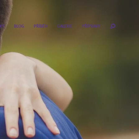
KY
BLOG
PŘÍBĚH
GALERIE
PŘÍPRAVY