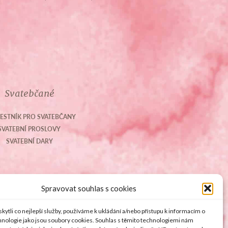
Svatebčané
ESTNÍK PRO SVATEBČANY
SVATEBNÍ PROSLOVY
SVATEBNÍ DARY
Spravovat souhlas s cookies
ytli co nejlepší služby, používáme k ukládání a/nebo přístupu k informacím o
chnologie jako jsou soubory cookies. Souhlas s těmito technologiemi nám