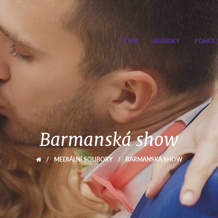
HOME
RUBRIKY
POMŮC
Barmanská show
/
MEDIÁLNÍ SOUBORY
/
BARMANSKÁ SHOW