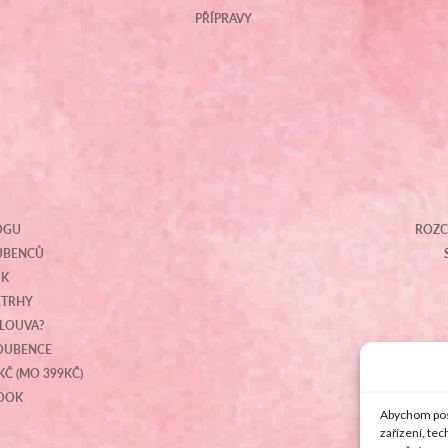
PŘÍPRAVY
OGU
ROZC
OUBENCŮ
IK
ETRHY
MLOUVA?
NOUBENCE
KČ (MO 399KČ)
BOOK
Abychom posk
zařízení, te