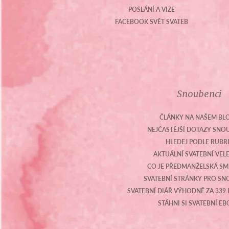
POSLÁNÍ A VIZE
FACEBOOK SVĚT SVATEB
Snoubenci
ČLÁNKY NA NAŠEM BL
NEJČASTĚJŠÍ DOTAZY SN
HLEDEJ PODLE RUBR
AKTUÁLNÍ SVATEBNÍ VEL
CO JE PŘEDMANŽELSKÁ S
SVATEBNÍ STRÁNKY PRO S
SVATEBNÍ DIÁŘ VÝHODNĚ ZA 339 
STÁHNI SI SVATEBNÍ E