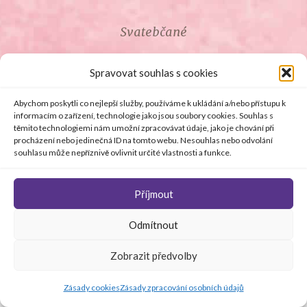
Svatebčané
ROZCESTNÍK PRO SVATEBČANY
Spravovat souhlas s cookies
SVATEBNÍ PROSLOVY
Abychom poskytli co nejlepší služby, používáme k ukládání a/nebo přístupu k
informacím o zařízení, technologie jako jsou soubory cookies. Souhlas s
těmito technologiemi nám umožní zpracovávat údaje, jako je chování při
SVATEBNÍ DARY
procházení nebo jedinečná ID na tomto webu. Nesouhlas nebo odvolání
souhlasu může nepříznivě ovlivnit určité vlastnosti a funkce.
Příjmout
© Copyright 2008 - 2026 svetsvateb.cz a dodavatelé obsahu
Odmítnout
.
Všechna práva vyhrazena
.
Provozovatelem
svetsvateb.cz je spol. Amoroso s.r.o.
.
O WordPress se
Zobrazit předvolby
stará
Softmedia
Jakékoli šíření obsahu portálu je bez předchozího písemného
souhlasu provozovatele zakázáno.
Zásady cookies
Zásady zpracování osobních údajů