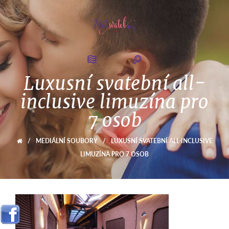
Luxusní svatební all-
inclusive limuzína pro
7 osob
/
MEDIÁLNÍ SOUBORY
/
LUXUSNÍ SVATEBNÍ ALL-INCLUSIVE
LIMUZÍNA PRO 7 OSOB