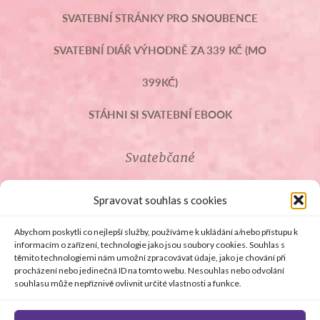
SVATEBNÍ STRÁNKY PRO SNOUBENCE
SVATEBNÍ DIÁŘ VÝHODNĚ ZA 339 KČ (MO
399KČ)
STÁHNI SI SVATEBNÍ EBOOK
Svatebčané
ROZCESTNÍK PRO SVATEBČANY
Spravovat souhlas s cookies
SVATEBNÍ PROSLOVY
Abychom poskytli co nejlepší služby, používáme k ukládání a/nebo přístupu k
informacím o zařízení, technologie jako jsou soubory cookies. Souhlas s
těmito technologiemi nám umožní zpracovávat údaje, jako je chování při
SVATEBNÍ DARY
procházení nebo jedinečná ID na tomto webu. Nesouhlas nebo odvolání
souhlasu může nepříznivě ovlivnit určité vlastnosti a funkce.