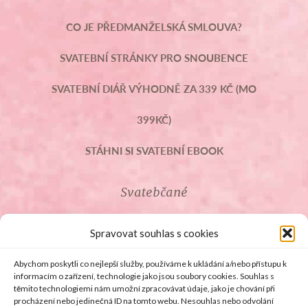
CO JE PŘEDMANŽELSKÁ SMLOUVA?
SVATEBNÍ STRÁNKY PRO SNOUBENCE
SVATEBNÍ DIÁŘ VÝHODNĚ ZA 339 KČ (MO
399KČ)
STÁHNI SI SVATEBNÍ EBOOK
Svatebčané
ROZCESTNÍK PRO SVATEBČANY
Spravovat souhlas s cookies
SVATEBNÍ PROSLOVY
Abychom poskytli co nejlepší služby, používáme k ukládání a/nebo přístupu k
informacím o zařízení, technologie jako jsou soubory cookies. Souhlas s
těmito technologiemi nám umožní zpracovávat údaje, jako je chování při
SVATEBNÍ DARY
procházení nebo jedinečná ID na tomto webu. Nesouhlas nebo odvolání