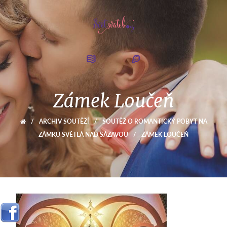
Zámek Loučeň
/
ARCHIV SOUTĚŽÍ
/
SOUTĚŽ O ROMANTICKÝ POBYT NA
ZÁMKU SVĚTLÁ NAD SÁZAVOU
/
ZÁMEK LOUČEŇ