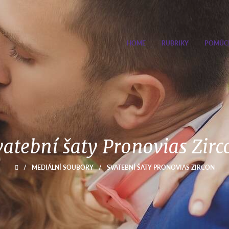
HOME
RUBRIKY
POMŮC
vatební šaty Pronovias Zirc
/
MEDIÁLNÍ SOUBORY
/
SVATEBNÍ ŠATY PRONOVIAS ZIRCON