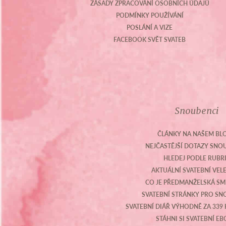
ZÁSADY ZPRACOVÁNÍ OSOBNÍCH ÚDAJŮ
PODMÍNKY POUŽÍVÁNÍ
POSLÁNÍ A VIZE
FACEBOOK SVĚT SVATEB
Snoubenci
ČLÁNKY NA NAŠEM BL
NEJČASTĚJŠÍ DOTAZY SN
HLEDEJ PODLE RUBR
AKTUÁLNÍ SVATEBNÍ VEL
CO JE PŘEDMANŽELSKÁ S
SVATEBNÍ STRÁNKY PRO S
SVATEBNÍ DIÁŘ VÝHODNĚ ZA 339 
STÁHNI SI SVATEBNÍ E