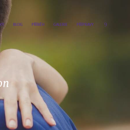
KY
BLOG
PŘÍBĚH
GALERIE
PŘÍPRAVY
on