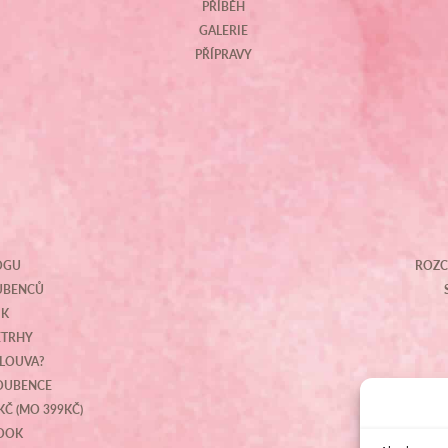
PŘÍBĚH
GALERIE
PŘÍPRAVY
OGU
ROZC
OUBENCŮ
IK
ETRHY
MLOUVA?
NOUBENCE
KČ (MO 399KČ)
BOOK