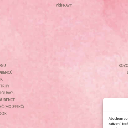
PŘÍPRAVY
OGU
ROZC
OUBENCŮ
IK
ETRHY
MLOUVA?
NOUBENCE
KČ (MO 399KČ)
BOOK
Abychom posk
zařízení, te