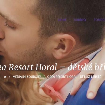
HOME
RUBRIKY
POMŮC
a Resort Horal – dětské hř
/
MEDIÁLNÍ SOUBORY
/
OREA RESORT HORAL – DĚTSKÉ HŘIŠTĚ