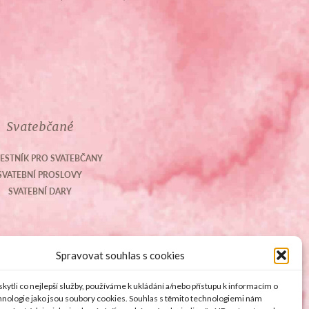
Svatebčané
ESTNÍK PRO SVATEBČANY
SVATEBNÍ PROSLOVY
SVATEBNÍ DARY
Spravovat souhlas s cookies
ytli co nejlepší služby, používáme k ukládání a/nebo přístupu k informacím o
chnologie jako jsou soubory cookies. Souhlas s těmito technologiemi nám