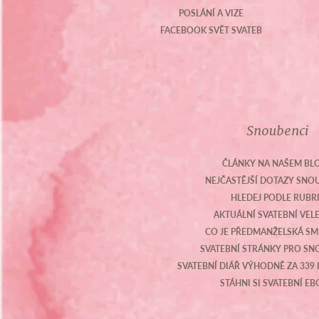
POSLÁNÍ A VIZE
FACEBOOK SVĚT SVATEB
Snoubenci
ČLÁNKY NA NAŠEM BL
NEJČASTĚJŠÍ DOTAZY SN
HLEDEJ PODLE RUBR
AKTUÁLNÍ SVATEBNÍ VEL
CO JE PŘEDMANŽELSKÁ S
SVATEBNÍ STRÁNKY PRO S
SVATEBNÍ DIÁŘ VÝHODNĚ ZA 339 
STÁHNI SI SVATEBNÍ E