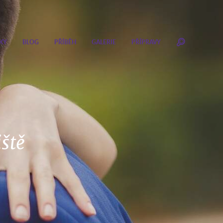
KY
BLOG
PŘÍBĚH
GALERIE
PŘÍPRAVY
iště