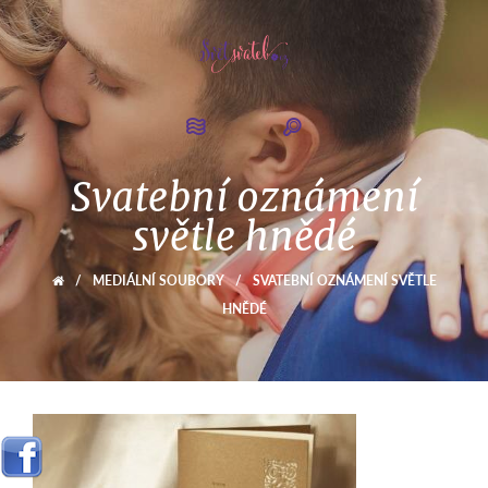
Svatební oznámení
světle hnědé
/
MEDIÁLNÍ SOUBORY
/
SVATEBNÍ OZNÁMENÍ SVĚTLE
HNĚDÉ