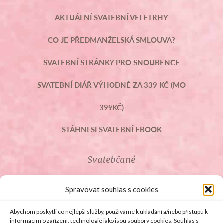
AKTUÁLNÍ SVATEBNÍ VELETRHY
CO JE PŘEDMANŽELSKÁ SMLOUVA?
SVATEBNÍ STRÁNKY PRO SNOUBENCE
SVATEBNÍ DIÁŘ VÝHODNĚ ZA 339 KČ (MO
399KČ)
STÁHNI SI SVATEBNÍ EBOOK
Svatebčané
ROZCESTNÍK PRO SVATEBČANY
Spravovat souhlas s cookies
SVATEBNÍ PROSLOVY
Abychom poskytli co nejlepší služby, používáme k ukládání a/nebo přístupu k
informacím o zařízení, technologie jako jsou soubory cookies. Souhlas s