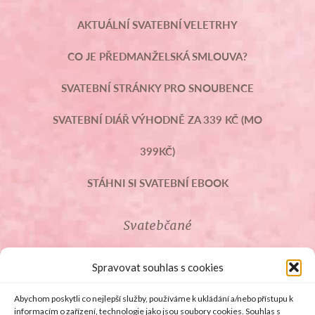
AKTUÁLNÍ SVATEBNÍ VELETRHY
CO JE PŘEDMANŽELSKÁ SMLOUVA?
SVATEBNÍ STRÁNKY PRO SNOUBENCE
SVATEBNÍ DIÁŘ VÝHODNĚ ZA 339 KČ (MO
399KČ)
STÁHNI SI SVATEBNÍ EBOOK
Svatebčané
ROZCESTNÍK PRO SVATEBČANY
Spravovat souhlas s cookies
SVATEBNÍ PROSLOVY
Abychom poskytli co nejlepší služby, používáme k ukládání a/nebo přístupu k
informacím o zařízení, technologie jako jsou soubory cookies. Souhlas s