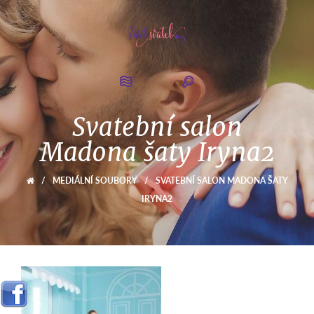
Svatební salon
Madona šaty Iryna2
/
MEDIÁLNÍ SOUBORY
/
SVATEBNÍ SALON MADONA ŠATY
IRYNA2