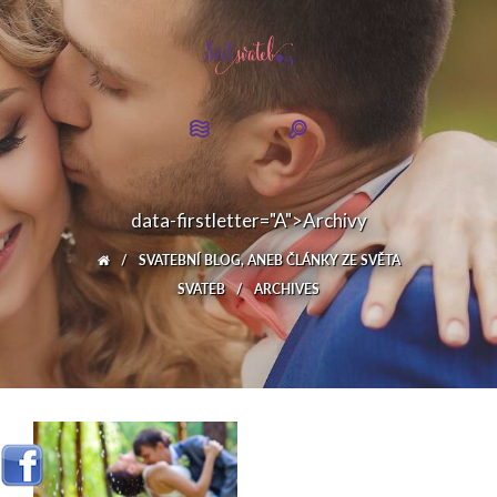
data-firstletter="A">Archivy
/
SVATEBNÍ BLOG, ANEB ČLÁNKY ZE SVĚTA
SVATEB
/
ARCHIVES