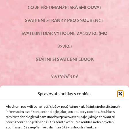
CO JE PŘEDMANŽELSKÁ SMLOUVA?
SVATEBNÍ STRÁNKY PRO SNOUBENCE
SVATEBNÍ DIÁŘ VÝHODNĚ ZA 339 KČ (MO
399KČ)
STÁHNI SI SVATEBNÍ EBOOK
Svatebčané
ROZCESTNÍK PRO SVATEBČANY
Spravovat souhlas s cookies
SVATEBNÍ PROSLOVY
Abychom poskytli co nejlepší služby, používáme k ukládání a/nebo přístupu k
informacím o zařízení, technologie jako jsou soubory cookies. Souhlas s
těmito technologiemi nám umožní zpracovávat údaje, jako je chování při
SVATEBNÍ DARY
procházení nebo jedinečná ID na tomto webu. Nesouhlas nebo odvolání
souhlasu může nepříznivě ovlivnit určité vlastnosti a funkce.