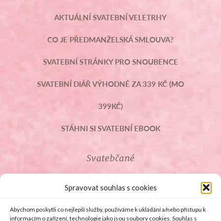
AKTUÁLNÍ SVATEBNÍ VELETRHY
CO JE PŘEDMANŽELSKÁ SMLOUVA?
SVATEBNÍ STRÁNKY PRO SNOUBENCE
SVATEBNÍ DIÁŘ VÝHODNĚ ZA 339 KČ (MO
399KČ)
STÁHNI SI SVATEBNÍ EBOOK
Svatebčané
ROZCESTNÍK PRO SVATEBČANY
Spravovat souhlas s cookies
SVATEBNÍ PROSLOVY
Abychom poskytli co nejlepší služby, používáme k ukládání a/nebo přístupu k
informacím o zařízení, technologie jako jsou soubory cookies. Souhlas s