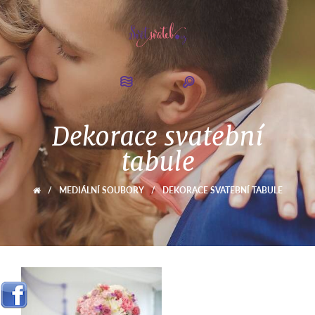
Dekorace svatební
tabule
/
MEDIÁLNÍ SOUBORY
/
DEKORACE SVATEBNÍ TABULE