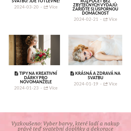
SVATBU: JDE TO I LEVNĚ!
ROZPOČET BEZ
ZBYTEČNÝCH VÝDAJŮ:
2024-03-20
-
Více
ZAŘIĎTE SI ÚSPORNOU
DOMÁCNOST
2024-02-21
-
Více
TIPY NA KREATIVNÍ
KRÁSNÁ A ZDRAVÁ NA
DÁRKY PRO
SVATBU
NOVOMANŽELE
2024-01-19
-
Více
2024-01-23
-
Více
Vyzkoušeno: Vyber barvy, které ladí a nakup
právě teď svatební doplňky a dekorace