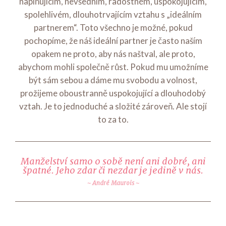
naplňujícím, nevšedním, radostném, uspokojujícím,
spolehlivém, dlouhotrvajícím vztahu s „ideálním
partnerem“. Toto všechno je možné, pokud
pochopíme, že náš ideální partner je často naším
opakem ne proto, aby nás naštval, ale proto,
abychom mohli společně růst. Pokud mu umožníme
být sám sebou a dáme mu svobodu a volnost,
prožijeme oboustranně uspokojující a dlouhodobý
vztah. Je to jednoduché a složité zároveň. Ale stojí
to za to.
Manželství samo o sobě není ani dobré, ani
špatné. Jeho zdar či nezdar je jedině v nás.
André Maurois