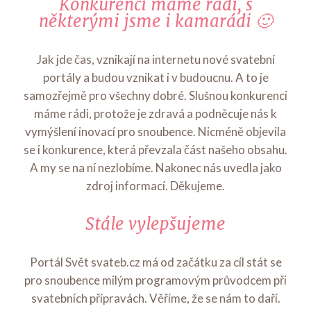
Konkurenci máme rádi, s
některými jsme i kamarádi 🙂
Jak jde čas, vznikají na internetu nové svatební
portály a budou vznikat i v budoucnu. A to je
samozřejmě pro všechny dobré. Slušnou konkurenci
máme rádi, protože je zdravá a podněcuje nás k
vymýšlení inovací pro snoubence. Nicméně objevila
se i konkurence, která převzala část našeho obsahu.
A my se na ní nezlobíme. Nakonec nás uvedla jako
zdroj informací. Děkujeme.
Stále vylepšujeme
Portál Svět svateb.cz má od začátku za cíl stát se
pro snoubence milým programovým průvodcem při
svatebních přípravách. Věříme, že se nám to daří.