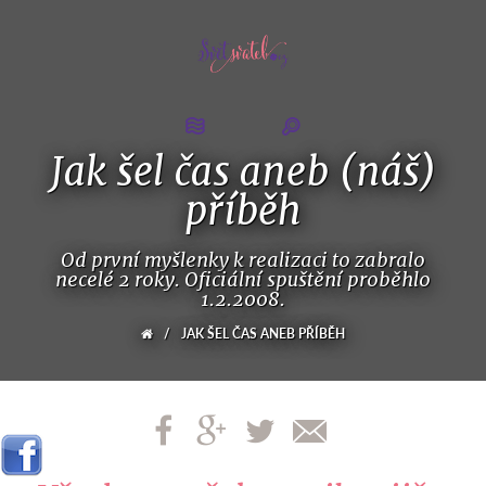
Jak šel čas aneb (náš)
příběh
Od první myšlenky k realizaci to zabralo
necelé 2 roky. Oficiální spuštění proběhlo
1.2.2008.
/
JAK ŠEL ČAS ANEB PŘÍBĚH