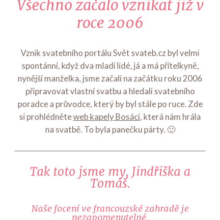
Všechno začalo vznikat již v
roce 2006
Vznik svatebního portálu Svět svateb.cz byl velmi
spontánní, když dva mladí lidé, já a má přítelkyně,
nynější manželka, jsme začali na začátku roku 2006
připravovat vlastní svatbu a hledali svatebního
poradce a průvodce, který by byl stále po ruce. Zde
si prohlédněte
web kapely Bosáci
, která nám hrála
na svatbě. To byla panečku párty. 🙂
Tak toto jsme my, Jindřiška a
Tomáš.
Naše focení ve francouzské zahradě je
nezapomenutelné.