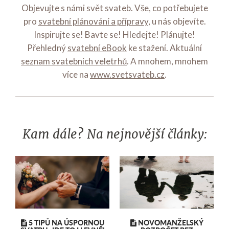
Objevujte s námi svět svateb. Vše, co potřebujete
pro
svatební plánování a přípravy
, u nás objevíte.
Inspirujte se! Bavte se! Hledejte! Plánujte!
Přehledný
svatební eBook
ke stažení. Aktuální
seznam svatebních veletrhů
. A mnohem, mnohem
více na
www.svetsvateb.cz
.
Kam dále? Na nejnovější články:
5 TIPŮ NA ÚSPORNOU
NOVOMANŽELSKÝ