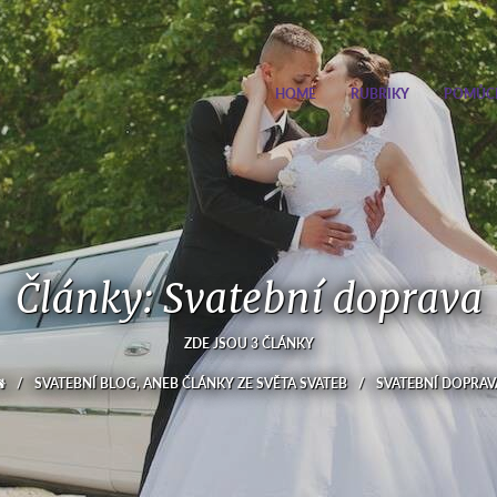
HOME
RUBRIKY
POMŮC
Články: Svatební doprava
ZDE JSOU 3 ČLÁNKY
/
SVATEBNÍ BLOG, ANEB ČLÁNKY ZE SVĚTA SVATEB
/
SVATEBNÍ DOPRAV