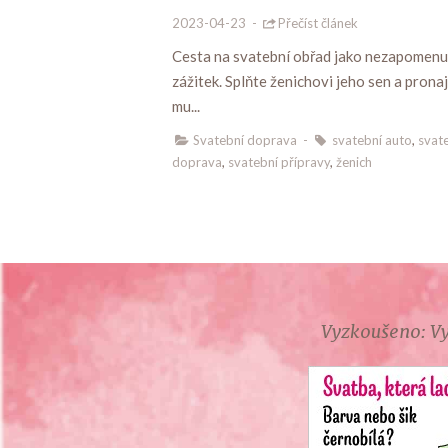
2023-04-23
-
Přečíst článek
Cesta na svatební obřad jako nezapomenu
zážitek. Splňte ženichovi jeho sen a pron
mu...
Svatební doprava
-
svatební auto
,
svat
doprava
,
svatební přípravy
,
ženich
Vyzkoušeno: Vy