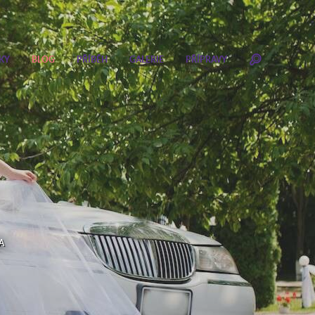
KY
BLOG
PŘÍBĚH
GALERIE
PŘÍPRAVY
A