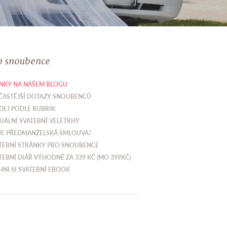
o snoubence
NKY NA NAŠEM BLOGU
ČASTĚJŠÍ DOTAZY SNOUBENCŮ
DEJ PODLE RUBRIK
UÁLNÍ SVATEBNÍ VELETRHY
JE PŘEDMANŽELSKÁ SMLOUVA?
TEBNÍ STRÁNKY PRO SNOUBENCE
TEBNÍ DIÁŘ VÝHODNĚ ZA 339 KČ (MO 399KČ)
HNI SI SVATEBNÍ EBOOK