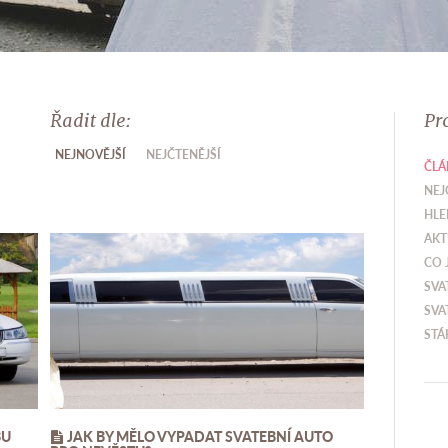
Řadit dle:
Pr
NEJNOVĚJŠÍ
NEJČTENĚJŠÍ
ČLÁ
NEJ
HLE
AKT
CO 
SVA
SVA
STÁ
BU
JAK BY MĚLO VYPADAT SVATEBNÍ AUTO