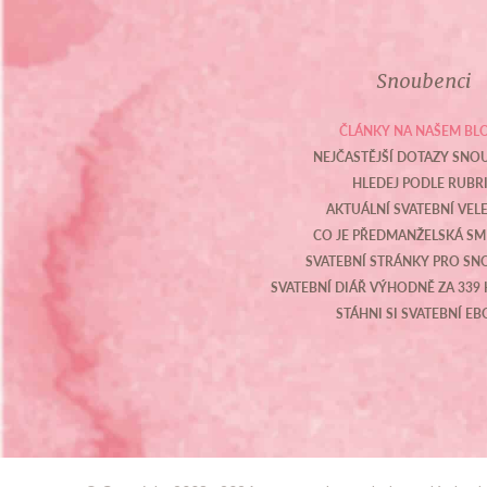
Snoubenci
ČLÁNKY NA NAŠEM BL
NEJČASTĚJŠÍ DOTAZY SN
HLEDEJ PODLE RUBR
AKTUÁLNÍ SVATEBNÍ VEL
CO JE PŘEDMANŽELSKÁ S
SVATEBNÍ STRÁNKY PRO S
SVATEBNÍ DIÁŘ VÝHODNĚ ZA 339 
STÁHNI SI SVATEBNÍ E