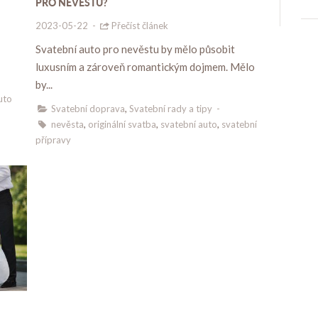
PRO NEVĚSTU?
2023-05-22
-
Přečíst článek
Svatební auto pro nevěstu by mělo působit
luxusním a zároveň romantickým dojmem. Mělo
by...
uto
Svatební doprava
,
Svatební rady a tipy
-
nevěsta
,
originální svatba
,
svatební auto
,
svatební
přípravy