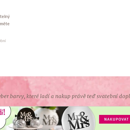
telný
ajměte
ební
ber barvy, které ladí a nakup právě teď svatební dop