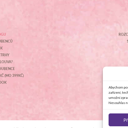
OGU
ROZC
OUBENCŮ
IK
ETRHY
MLOUVA?
NOUBENCE
KČ (MO 399KČ)
BOOK
Abychom posk
zařízení, te
umožní zprac
Nesouhlas ne
Př