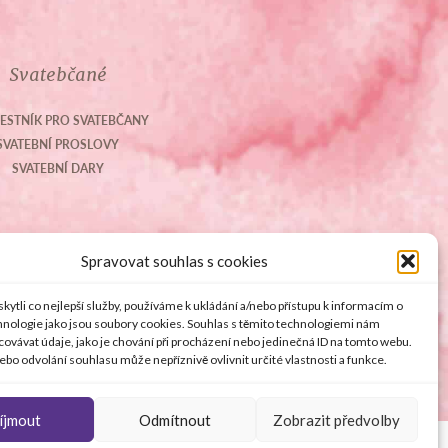
Svatebčané
ESTNÍK PRO SVATEBČANY
SVATEBNÍ PROSLOVY
SVATEBNÍ DARY
Spravovat souhlas s cookies
ytli co nejlepší služby, používáme k ukládání a/nebo přístupu k informacím o
chnologie jako jsou soubory cookies. Souhlas s těmito technologiemi nám
ovávat údaje, jako je chování při procházení nebo jedinečná ID na tomto webu.
bo odvolání souhlasu může nepříznivě ovlivnit určité vlastnosti a funkce.
íjmout
Odmítnout
Zobrazit předvolby