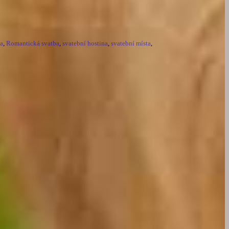
ba
,
Romantická svatba
,
svatební hostina
,
svatební místa
,