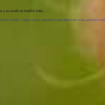
 na rozdíl od tradiční letní...
avosti o svatbě
-
datum svatby
,
originální svatba
,
plánování svatby
,
přírodní svat