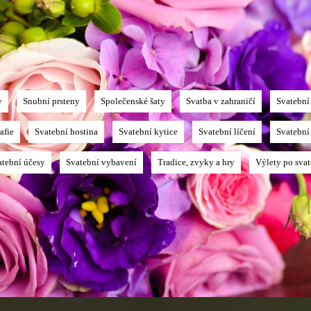
y
Snubní prsteny
Společenské šaty
Svatba v zahraničí
Svatební
afie
Svatební hostina
Svatební kytice
Svatební líčení
Svatební
atební účesy
Svatební vybavení
Tradice, zvyky a hry
Výlety po sva