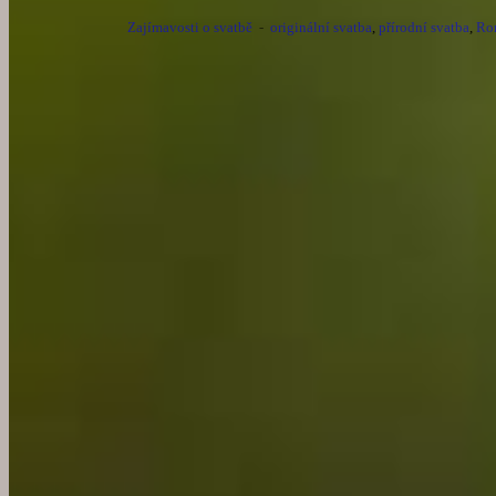
Zajímavosti o svatbě
-
originální svatba
,
přírodní svatba
,
Ro