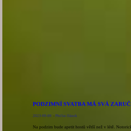
PODZIMNÍ SVATBA MÁ SVÁ ZARU
2023-09-09
-
Přečíst článek
Na podzim bude apetit hostů větší než v létě. Notoric