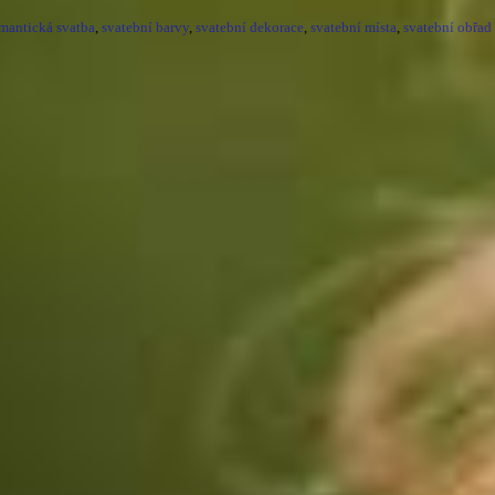
mantická svatba
,
svatební barvy
,
svatební dekorace
,
svatební místa
,
svatební obřad