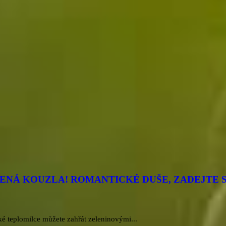
ČENÁ KOUZLA! ROMANTICKÉ DUŠE, ZADEJTE 
ké teplomilce můžete zahřát zeleninovými...