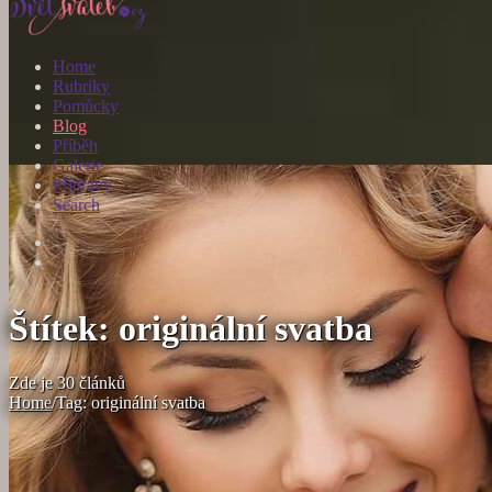
Home
Rubriky
Pomůcky
Blog
Příběh
Galerie
Přípravy
Search
Štítek: originální svatba
Zde je 30 článků
Home
/
Tag: originální svatba