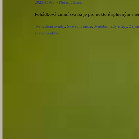
2023-11-08
-
Přečíst článek
Pohádková zimní svatba je pro některé splněným snem a
Netradiční svatby
,
Svatební místa
,
Svatební rady a tipy
,
Zajím
svatební obřad