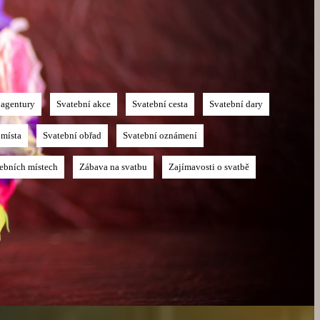
 agentury
Svatební akce
Svatební cesta
Svatební dary
 místa
Svatební obřad
Svatební oznámení
tebních místech
Zábava na svatbu
Zajímavosti o svatbě