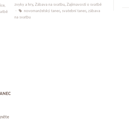
zvyky a hry
,
Zábava na svatbu
,
Zajímavosti o svatbě
ice,
-
novomanželský tanec
,
svatební tanec
,
zábava
vatbě
na svatbu
TANEC
kněte