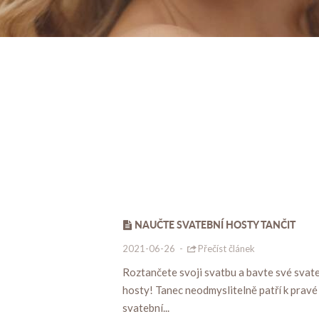
NAUČTE SVATEBNÍ HOSTY TANČIT
2021-06-26
-
Přečíst článek
Roztančete svoji svatbu a bavte své svat
hosty! Tanec neodmyslitelně patří k pravé
svatební...