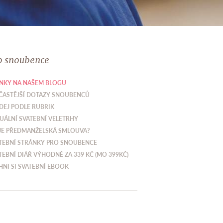
o snoubence
NKY NA NAŠEM BLOGU
ČASTĚJŠÍ DOTAZY SNOUBENCŮ
DEJ PODLE RUBRIK
UÁLNÍ SVATEBNÍ VELETRHY
JE PŘEDMANŽELSKÁ SMLOUVA?
TEBNÍ STRÁNKY PRO SNOUBENCE
TEBNÍ DIÁŘ VÝHODNĚ ZA 339 KČ (MO 399KČ)
HNI SI SVATEBNÍ EBOOK