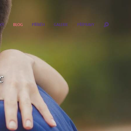
KY
BLOG
PŘÍBĚH
GALERIE
PŘÍPRAVY
c