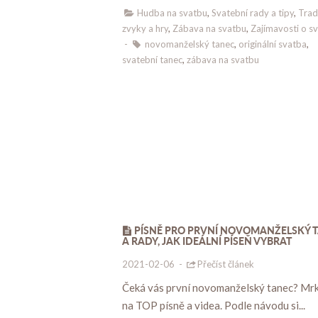
Hudba na svatbu
,
Svatební rady a tipy
,
Trad
zvyky a hry
,
Zábava na svatbu
,
Zajímavosti o s
-
novomanželský tanec
,
originální svatba
,
svatební tanec
,
zábava na svatbu
PÍSNĚ PRO PRVNÍ NOVOMANŽELSKÝ 
A RADY, JAK IDEÁLNÍ PÍSEŇ VYBRAT
2021-02-06
-
Přečíst článek
Čeká vás první novomanželský tanec? Mr
na TOP písně a videa. Podle návodu si...