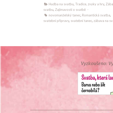
Hudba na svatbu
,
Tradice, zvyky a hry
,
Zába
svatbu
,
Zajímavosti o svatbě
-
novomanželský tanec
,
Romantická svatba
,
svatební přípravy
,
svatební tanec
,
zábava na sv
Vyzkoušeno: Vy