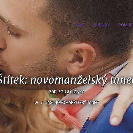
HOME
RUBRIKY
POMŮC
Štítek: novomanželský tane
ZDE JSOU 3 ČLÁNKY
/
TAG: NOVOMANŽELSKÝ TANEC