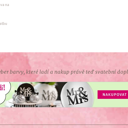
va na
atbu
ber barvy, které ladí a nakup právě teď svatební dop