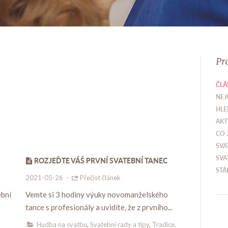
Pr
ČLÁ
NEJ
HLE
AKT
CO 
SVA
SVA
ROZJEĎTE VÁŠ PRVNÍ SVATEBNÍ TANEC
STÁ
2021-05-26
-
Přečíst článek
ební
Vemte si 3 hodiny výuky novomanželského
tance s profesionály a uvidíte, že z prvního...
Hudba na svatbu
,
Svatební rady a tipy
,
Tradice,