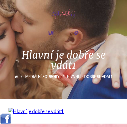
Hlavní je dobře se
vdát1
/
MEDIÁLNÍ SOUBORY
/
HLAVNÍ JE DOBŘE SE VDÁT1