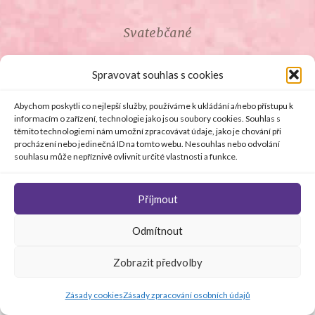
Svatebčané
ROZCESTNÍK PRO SVATEBČANY
Spravovat souhlas s cookies
SVATEBNÍ PROSLOVY
Abychom poskytli co nejlepší služby, používáme k ukládání a/nebo přístupu k
informacím o zařízení, technologie jako jsou soubory cookies. Souhlas s
těmito technologiemi nám umožní zpracovávat údaje, jako je chování při
SVATEBNÍ DARY
procházení nebo jedinečná ID na tomto webu. Nesouhlas nebo odvolání
souhlasu může nepříznivě ovlivnit určité vlastnosti a funkce.
Příjmout
© Copyright 2008 - 2026 svetsvateb.cz a dodavatelé obsahu
Odmítnout
.
Všechna práva vyhrazena
.
Provozovatelem
svetsvateb.cz je spol. Amoroso s.r.o.
.
O WordPress se
Zobrazit předvolby
stará
Softmedia
Jakékoli šíření obsahu portálu je bez předchozího písemného
souhlasu provozovatele zakázáno.
Zásady cookies
Zásady zpracování osobních údajů