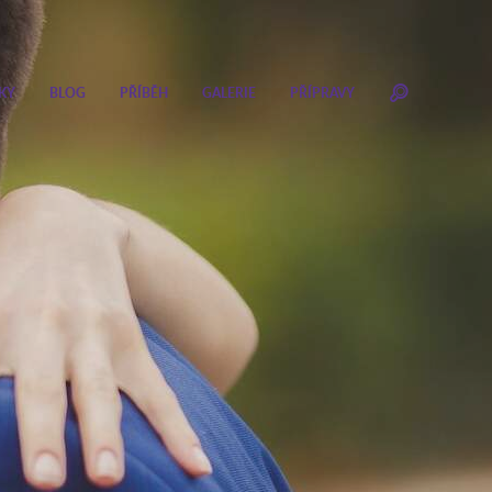
KY
BLOG
PŘÍBĚH
GALERIE
PŘÍPRAVY