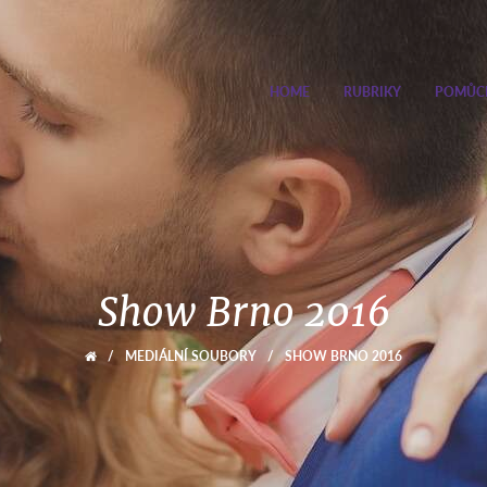
HOME
RUBRIKY
POMŮC
Show Brno 2016
/
MEDIÁLNÍ SOUBORY
/
SHOW BRNO 2016