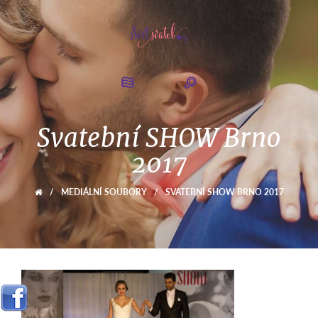
Svatební SHOW Brno
2017
/
MEDIÁLNÍ SOUBORY
/
SVATEBNÍ SHOW BRNO 2017