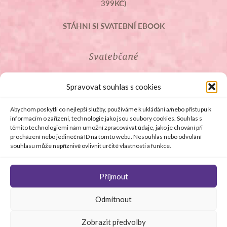
399KČ)
STÁHNI SI SVATEBNÍ EBOOK
Svatebčané
ROZCESTNÍK PRO SVATEBČANY
Spravovat souhlas s cookies
SVATEBNÍ PROSLOVY
Abychom poskytli co nejlepší služby, používáme k ukládání a/nebo přístupu k
informacím o zařízení, technologie jako jsou soubory cookies. Souhlas s
těmito technologiemi nám umožní zpracovávat údaje, jako je chování při
SVATEBNÍ DARY
procházení nebo jedinečná ID na tomto webu. Nesouhlas nebo odvolání
souhlasu může nepříznivě ovlivnit určité vlastnosti a funkce.
Příjmout
© Copyright 2008 - 2026 svetsvateb.cz a dodavatelé obsahu
Odmítnout
.
Všechna práva vyhrazena
.
Provozovatelem
svetsvateb.cz je spol. Amoroso s.r.o.
.
O WordPress se
Zobrazit předvolby
stará
Softmedia