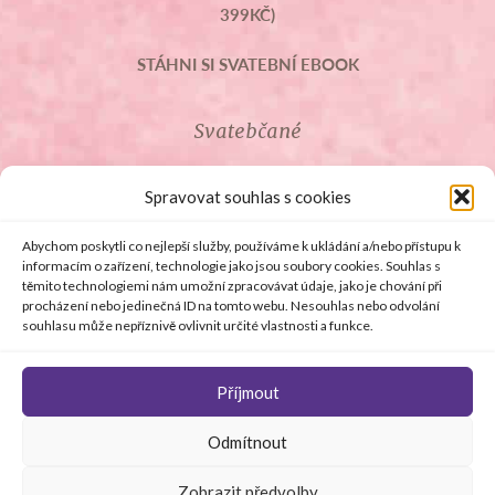
399KČ)
STÁHNI SI SVATEBNÍ EBOOK
Svatebčané
ROZCESTNÍK PRO SVATEBČANY
Spravovat souhlas s cookies
SVATEBNÍ PROSLOVY
Abychom poskytli co nejlepší služby, používáme k ukládání a/nebo přístupu k
informacím o zařízení, technologie jako jsou soubory cookies. Souhlas s
těmito technologiemi nám umožní zpracovávat údaje, jako je chování při
SVATEBNÍ DARY
procházení nebo jedinečná ID na tomto webu. Nesouhlas nebo odvolání
souhlasu může nepříznivě ovlivnit určité vlastnosti a funkce.
Příjmout
© Copyright 2008 - 2026 svetsvateb.cz a dodavatelé obsahu
Odmítnout
.
Všechna práva vyhrazena
.
Provozovatelem
svetsvateb.cz je spol. Amoroso s.r.o.
.
O WordPress se
Zobrazit předvolby
stará
Softmedia