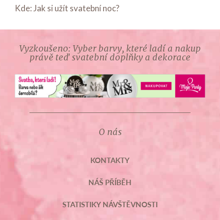
Kde: Jak si užít svatební noc?
Vyzkoušeno: Vyber barvy, které ladí a nakup
právě teď svatební doplňky a dekorace
O nás
KONTAKTY
NÁŠ PŘÍBĚH
STATISTIKY NÁVŠTĚVNOSTI