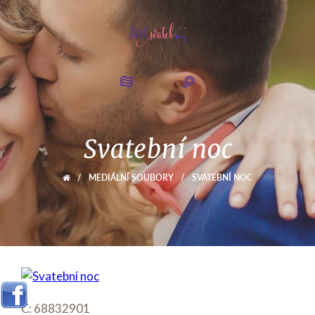
Svatební noc
/
MEDIÁLNÍ SOUBORY
/
SVATEBNÍ NOC
Č: 68832901