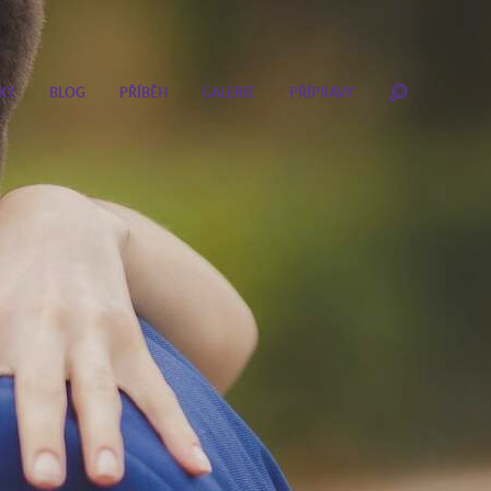
KY
BLOG
PŘÍBĚH
GALERIE
PŘÍPRAVY