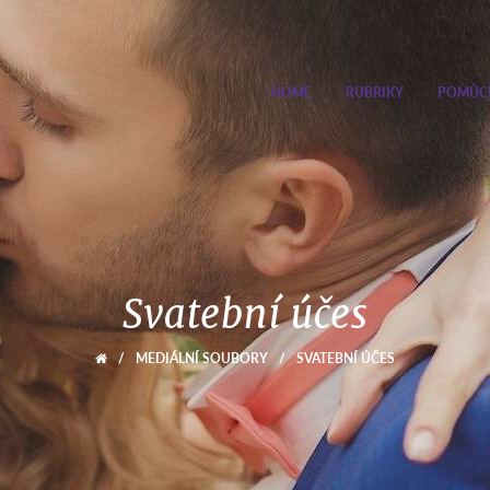
HOME
RUBRIKY
POMŮC
Svatební účes
/
MEDIÁLNÍ SOUBORY
/
SVATEBNÍ ÚČES