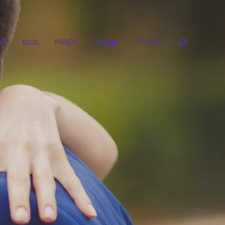
KY
BLOG
PŘÍBĚH
GALERIE
PŘÍPRAVY