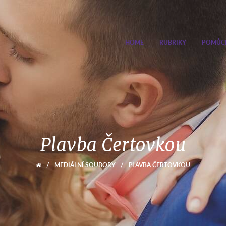
HOME
RUBRIKY
POMŮC
Plavba Čertovkou
/
MEDIÁLNÍ SOUBORY
/
PLAVBA ČERTOVKOU