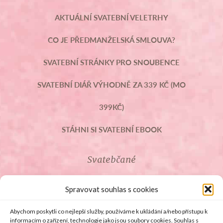
AKTUÁLNÍ SVATEBNÍ VELETRHY
CO JE PŘEDMANŽELSKÁ SMLOUVA?
SVATEBNÍ STRÁNKY PRO SNOUBENCE
SVATEBNÍ DIÁŘ VÝHODNĚ ZA 339 KČ (MO
399KČ)
STÁHNI SI SVATEBNÍ EBOOK
Svatebčané
ROZCESTNÍK PRO SVATEBČANY
Spravovat souhlas s cookies
SVATEBNÍ PROSLOVY
Abychom poskytli co nejlepší služby, používáme k ukládání a/nebo přístupu k
informacím o zařízení, technologie jako jsou soubory cookies. Souhlas s