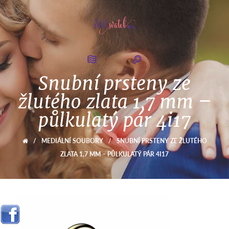
Snubní prsteny ze
žlutého zlata 1,7 mm –
půlkulatý pár 4i17
/
MEDIÁLNÍ SOUBORY
/
SNUBNÍ PRSTENY ZE ŽLUTÉHO
ZLATA 1,7 MM – PŮLKULATÝ PÁR 4I17