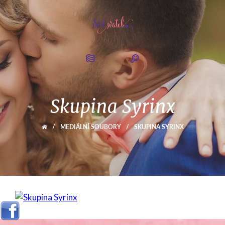
Skupina Syrinx
/
MEDIÁLNÍ SOUBORY
/
SKUPINA SYRINX