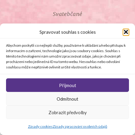
Svatebčané
ROZCESTNÍK PRO SVATEBČANY
Spravovat souhlas s cookies
SVATEBNÍ PROSLOVY
Abychom poskytli co nejlepší služby, používáme k ukládání a/nebo přístupu k
informacím o zařízení, technologie jako jsou soubory cookies. Souhlas s
těmito technologiemi nám umožní zpracovávat údaje, jako je chování při
SVATEBNÍ DARY
procházení nebo jedinečná ID na tomto webu. Nesouhlas nebo odvolání
souhlasu může nepříznivě ovlivnit určité vlastnosti a funkce.
Příjmout
© Copyright 2008 - 2026 svetsvateb.cz a dodavatelé obsahu
Odmítnout
.
Všechna práva vyhrazena
.
Provozovatelem
svetsvateb.cz je spol. Amoroso s.r.o.
.
O WordPress se
Zobrazit předvolby
stará
Softmedia
Jakékoli šíření obsahu portálu je bez předchozího písemného
souhlasu provozovatele zakázáno.
Zásady cookies
Zásady zpracování osobních údajů