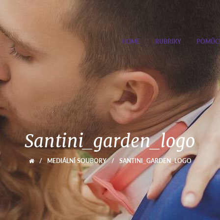
HOME
RUBRIKY
POMŮC
Santini_garden_logo
/
MEDIÁLNÍ SOUBORY
/
SANTINI_GARDEN_LOGO