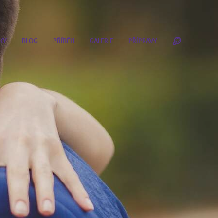
KY
BLOG
PŘÍBĚH
GALERIE
PŘÍPRAVY