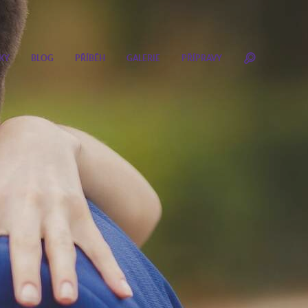
KY
BLOG
PŘÍBĚH
GALERIE
PŘÍPRAVY