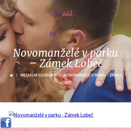
Novomanželé v parku
– Zámek Lobeč
/
MEDIÁLNÍ SOUBORY
/
NOVOMANŽELÉ V PARKU – ZÁMEK
LOBEČ