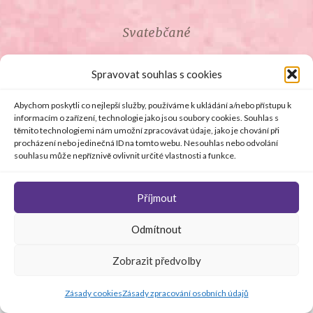
Svatebčané
ROZCESTNÍK PRO SVATEBČANY
Spravovat souhlas s cookies
SVATEBNÍ PROSLOVY
Abychom poskytli co nejlepší služby, používáme k ukládání a/nebo přístupu k
informacím o zařízení, technologie jako jsou soubory cookies. Souhlas s
těmito technologiemi nám umožní zpracovávat údaje, jako je chování při
SVATEBNÍ DARY
procházení nebo jedinečná ID na tomto webu. Nesouhlas nebo odvolání
souhlasu může nepříznivě ovlivnit určité vlastnosti a funkce.
Příjmout
© Copyright 2008 - 2026 svetsvateb.cz a dodavatelé obsahu
Odmítnout
.
Všechna práva vyhrazena
.
Provozovatelem
svetsvateb.cz je spol. Amoroso s.r.o.
.
O WordPress se
Zobrazit předvolby
stará
Softmedia
Jakékoli šíření obsahu portálu je bez předchozího písemného
souhlasu provozovatele zakázáno.
Zásady cookies
Zásady zpracování osobních údajů