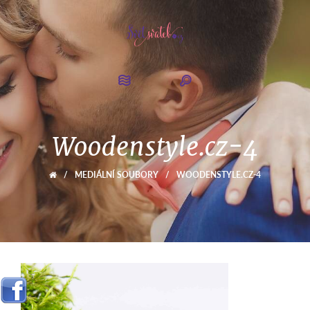
Woodenstyle.cz-4
/
MEDIÁLNÍ SOUBORY
/
WOODENSTYLE.CZ-4