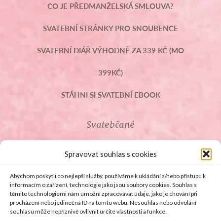
CO JE PŘEDMANŽELSKÁ SMLOUVA?
SVATEBNÍ STRÁNKY PRO SNOUBENCE
SVATEBNÍ DIÁŘ VÝHODNĚ ZA 339 KČ (MO
399KČ)
STÁHNI SI SVATEBNÍ EBOOK
Svatebčané
ROZCESTNÍK PRO SVATEBČANY
Spravovat souhlas s cookies
SVATEBNÍ PROSLOVY
Abychom poskytli co nejlepší služby, používáme k ukládání a/nebo přístupu k
informacím o zařízení, technologie jako jsou soubory cookies. Souhlas s
těmito technologiemi nám umožní zpracovávat údaje, jako je chování při
SVATEBNÍ DARY
procházení nebo jedinečná ID na tomto webu. Nesouhlas nebo odvolání
souhlasu může nepříznivě ovlivnit určité vlastnosti a funkce.