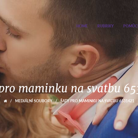
HOME
RUBRIKY
POMŮC
 pro maminku na svatbu 65
/
MEDIÁLNÍ SOUBORY
/
ŠATY PRO MAMINKU NA SVATBU 6531421