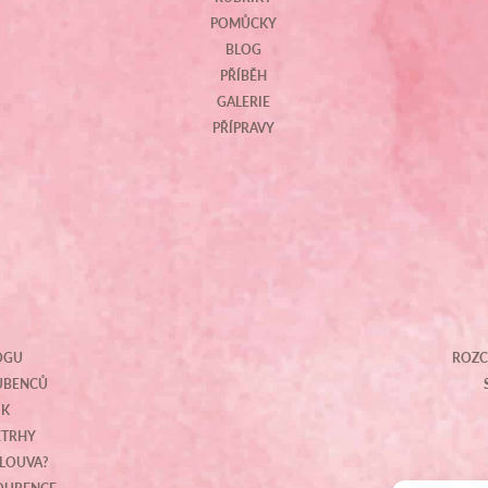
POMŮCKY
BLOG
PŘÍBĚH
GALERIE
PŘÍPRAVY
OGU
ROZC
OUBENCŮ
IK
ETRHY
MLOUVA?