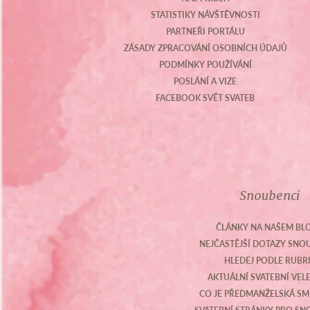
STATISTIKY NÁVŠTĚVNOSTI
PARTNEŘI PORTÁLU
ZÁSADY ZPRACOVÁNÍ OSOBNÍCH ÚDAJŮ
PODMÍNKY POUŽÍVÁNÍ
POSLÁNÍ A VIZE
FACEBOOK SVĚT SVATEB
Snoubenci
ČLÁNKY NA NAŠEM BL
NEJČASTĚJŠÍ DOTAZY SN
HLEDEJ PODLE RUBR
AKTUÁLNÍ SVATEBNÍ VEL
CO JE PŘEDMANŽELSKÁ S