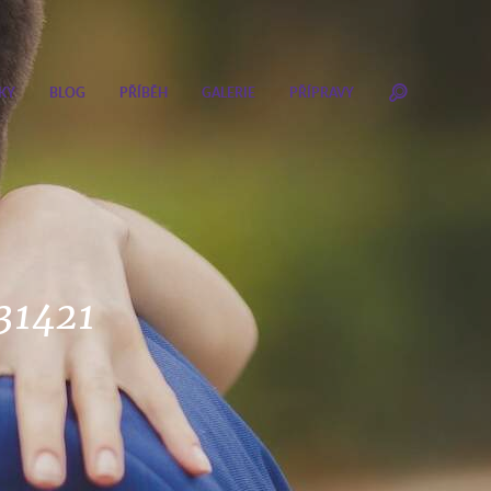
KY
BLOG
PŘÍBĚH
GALERIE
PŘÍPRAVY
31421