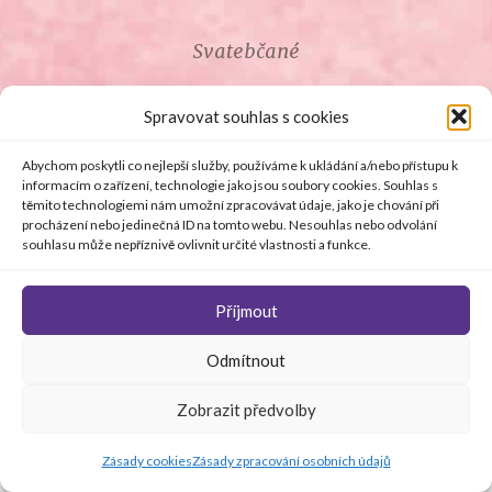
Svatebčané
ROZCESTNÍK PRO SVATEBČANY
Spravovat souhlas s cookies
SVATEBNÍ PROSLOVY
Abychom poskytli co nejlepší služby, používáme k ukládání a/nebo přístupu k
informacím o zařízení, technologie jako jsou soubory cookies. Souhlas s
těmito technologiemi nám umožní zpracovávat údaje, jako je chování při
SVATEBNÍ DARY
procházení nebo jedinečná ID na tomto webu. Nesouhlas nebo odvolání
souhlasu může nepříznivě ovlivnit určité vlastnosti a funkce.
Příjmout
© Copyright 2008 - 2026 svetsvateb.cz a dodavatelé obsahu
Odmítnout
.
Všechna práva vyhrazena
.
Provozovatelem
svetsvateb.cz je spol. Amoroso s.r.o.
.
O WordPress se
Zobrazit předvolby
stará
Softmedia
Jakékoli šíření obsahu portálu je bez předchozího písemného
souhlasu provozovatele zakázáno.
Zásady cookies
Zásady zpracování osobních údajů