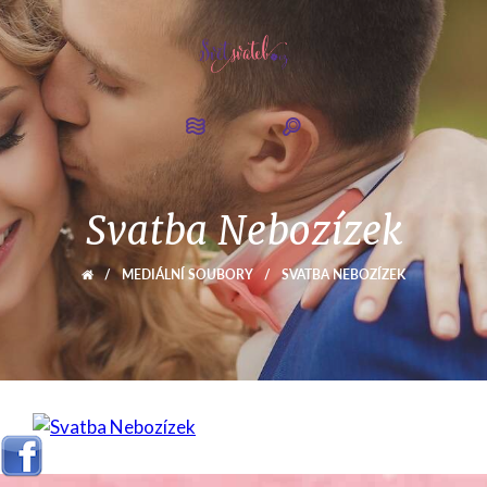
Svatba Nebozízek
/
MEDIÁLNÍ SOUBORY
/
SVATBA NEBOZÍZEK