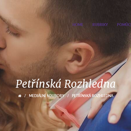
HOME
RUBRIKY
POMŮC
Petřínská Rozhledna
/
MEDIÁLNÍ SOUBORY
/
PETŘÍNSKÁ ROZHLEDNA