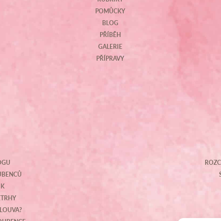
POMŮCKY
BLOG
PŘÍBĚH
GALERIE
PŘÍPRAVY
OGU
ROZC
OUBENCŮ
IK
ETRHY
MLOUVA?