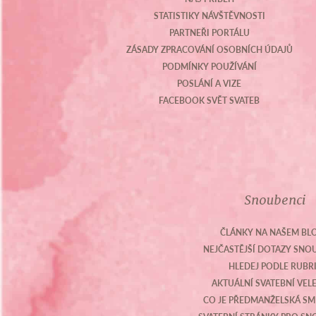
STATISTIKY NÁVŠTĚVNOSTI
PARTNEŘI PORTÁLU
ZÁSADY ZPRACOVÁNÍ OSOBNÍCH ÚDAJŮ
PODMÍNKY POUŽÍVÁNÍ
POSLÁNÍ A VIZE
FACEBOOK SVĚT SVATEB
Snoubenci
ČLÁNKY NA NAŠEM BL
NEJČASTĚJŠÍ DOTAZY SN
HLEDEJ PODLE RUBR
AKTUÁLNÍ SVATEBNÍ VEL
CO JE PŘEDMANŽELSKÁ S