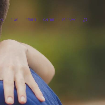
KY
BLOG
PŘÍBĚH
GALERIE
PŘÍPRAVY