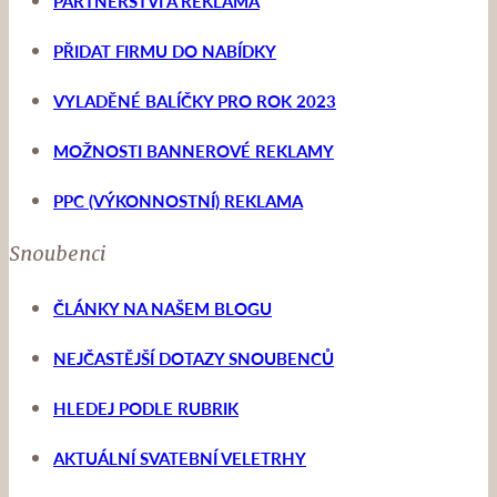
PARTNERSTVÍ A REKLAMA
PŘIDAT FIRMU DO NABÍDKY
VYLADĚNÉ BALÍČKY PRO ROK 2023
MOŽNOSTI BANNEROVÉ REKLAMY
PPC (VÝKONNOSTNÍ) REKLAMA
Snoubenci
ČLÁNKY NA NAŠEM BLOGU
NEJČASTĚJŠÍ DOTAZY SNOUBENCŮ
HLEDEJ PODLE RUBRIK
AKTUÁLNÍ SVATEBNÍ VELETRHY