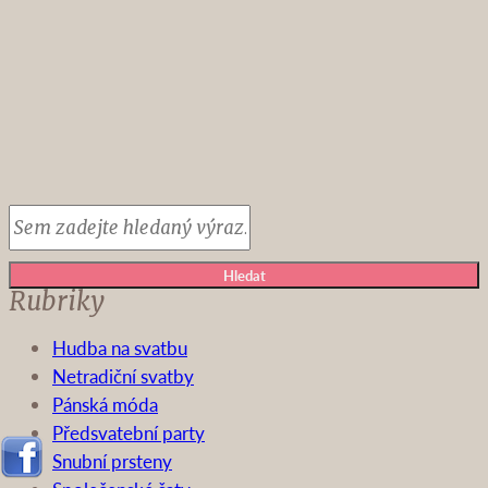
Hledat
Rubriky
Hudba na svatbu
Netradiční svatby
Pánská móda
Předsvatební party
Snubní prsteny