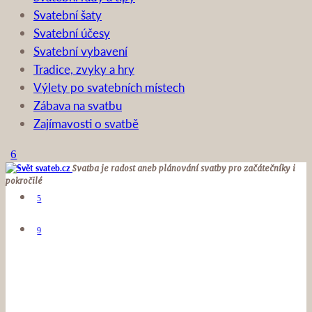
Svatební šaty
Svatební účesy
Svatební vybavení
Tradice, zvyky a hry
Výlety po svatebních místech
Zábava na svatbu
Zajímavosti o svatbě
Svatba je radost aneb plánování svatby pro začátečníky i
pokročilé