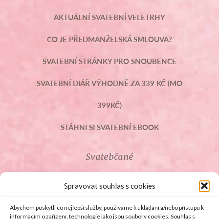
AKTUÁLNÍ SVATEBNÍ VELETRHY
CO JE PŘEDMANŽELSKÁ SMLOUVA?
SVATEBNÍ STRÁNKY PRO SNOUBENCE
SVATEBNÍ DIÁŘ VÝHODNĚ ZA 339 KČ (MO
399KČ)
STÁHNI SI SVATEBNÍ EBOOK
Svatebčané
ROZCESTNÍK PRO SVATEBČANY
Spravovat souhlas s cookies
SVATEBNÍ PROSLOVY
Abychom poskytli co nejlepší služby, používáme k ukládání a/nebo přístupu k
informacím o zařízení, technologie jako jsou soubory cookies. Souhlas s