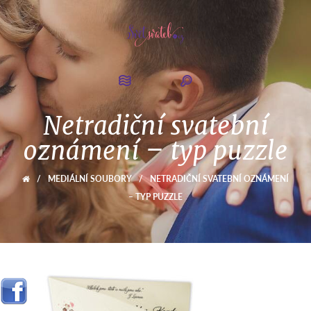
Netradiční svatební
oznámení – typ puzzle
/
MEDIÁLNÍ SOUBORY
/
NETRADIČNÍ SVATEBNÍ OZNÁMENÍ
– TYP PUZZLE