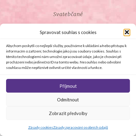
Svatebčané
ROZCESTNÍK PRO SVATEBČANY
Spravovat souhlas s cookies
SVATEBNÍ PROSLOVY
Abychom poskytli co nejlepší služby, používáme k ukládání a/nebo přístupu k
informacím o zařízení, technologie jako jsou soubory cookies. Souhlas s
těmito technologiemi nám umožní zpracovávat údaje, jako je chování při
SVATEBNÍ DARY
procházení nebo jedinečná ID na tomto webu. Nesouhlas nebo odvolání
souhlasu může nepříznivě ovlivnit určité vlastnosti a funkce.
Příjmout
© Copyright 2008 - 2026 svetsvateb.cz a dodavatelé obsahu
Odmítnout
.
Všechna práva vyhrazena
.
Provozovatelem
svetsvateb.cz je spol. Amoroso s.r.o.
.
O WordPress se
Zobrazit předvolby
stará
Softmedia
Jakékoli šíření obsahu portálu je bez předchozího písemného
souhlasu provozovatele zakázáno.
Zásady cookies
Zásady zpracování osobních údajů