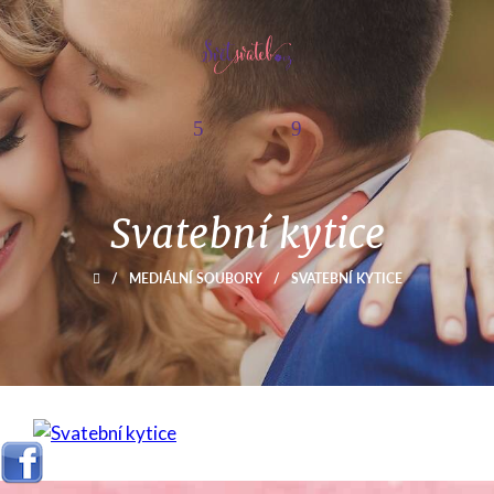
Svatební kytice
/
MEDIÁLNÍ SOUBORY
/
SVATEBNÍ KYTICE