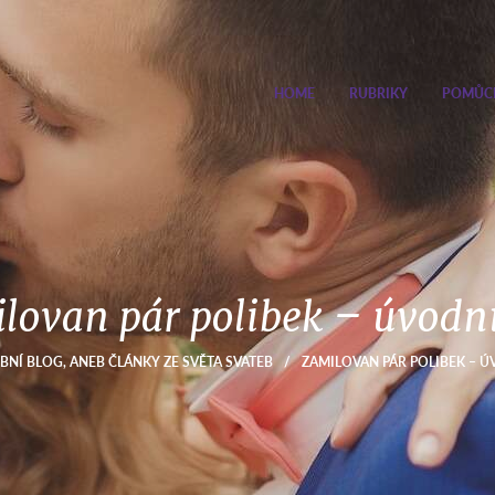
HOME
RUBRIKY
POMŮC
lovan pár polibek – úvodní
BNÍ BLOG, ANEB ČLÁNKY ZE SVĚTA SVATEB
/
ZAMILOVAN PÁR POLIBEK – 