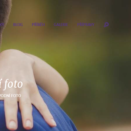
KY
BLOG
PŘÍBĚH
GALERIE
PŘÍPRAVY
 foto
ÚVODNÍ FOTO