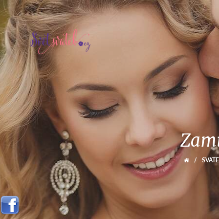
Zami
/
SVATE