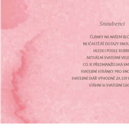
Snoubenci
ČLÁNKY NA NAŠEM BL
NEJČASTĚJŠÍ DOTAZY SN
HLEDEJ PODLE RUBR
AKTUÁLNÍ SVATEBNÍ VEL
CO JE PŘEDMANŽELSKÁ S
SVATEBNÍ STRÁNKY PRO S
SVATEBNÍ DIÁŘ VÝHODNĚ ZA 339 
STÁHNI SI SVATEBNÍ E