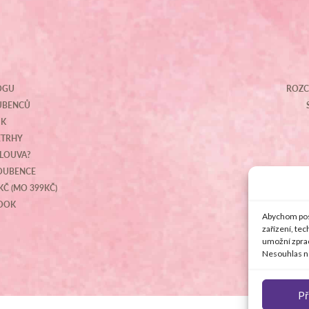
OGU
ROZC
OUBENCŮ
IK
ETRHY
MLOUVA?
NOUBENCE
KČ (MO 399KČ)
BOOK
Abychom posk
zařízení, te
umožní zprac
Nesouhlas ne
Př