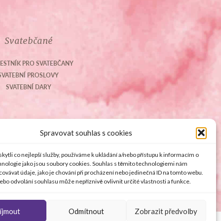
Svatebčané
ESTNÍK PRO SVATEBČANY
SVATEBNÍ PROSLOVY
SVATEBNÍ DARY
Spravovat souhlas s cookies
ytli co nejlepší služby, používáme k ukládání a/nebo přístupu k informacím o
chnologie jako jsou soubory cookies. Souhlas s těmito technologiemi nám
ovávat údaje, jako je chování při procházení nebo jedinečná ID na tomto webu.
bo odvolání souhlasu může nepříznivě ovlivnit určité vlastnosti a funkce.
íjmout
Odmítnout
Zobrazit předvolby