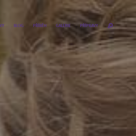
KY
BLOG
PŘÍBĚH
GALERIE
PŘÍPRAVY