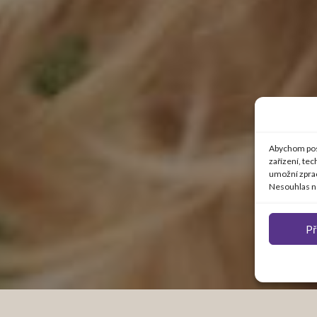
Abychom posk
zařízení, te
umožní zprac
Nesouhlas ne
Př