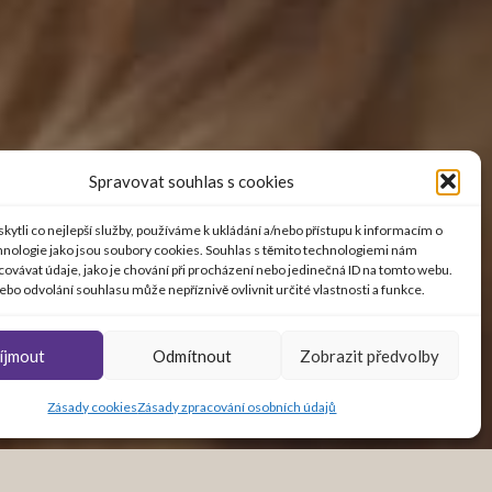
Spravovat souhlas s cookies
ytli co nejlepší služby, používáme k ukládání a/nebo přístupu k informacím o
chnologie jako jsou soubory cookies. Souhlas s těmito technologiemi nám
ovávat údaje, jako je chování při procházení nebo jedinečná ID na tomto webu.
bo odvolání souhlasu může nepříznivě ovlivnit určité vlastnosti a funkce.
íjmout
Odmítnout
Zobrazit předvolby
Zásady cookies
Zásady zpracování osobních údajů