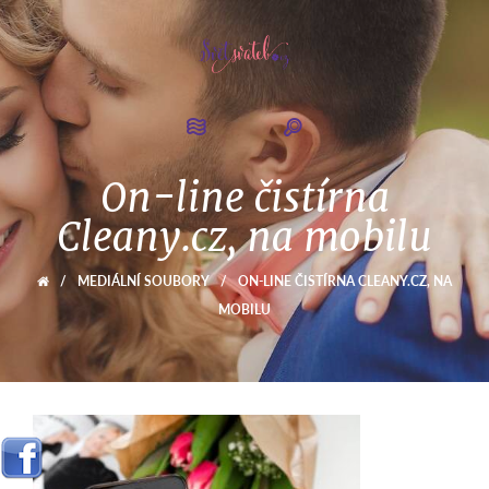
On-line čistírna
Cleany.cz, na mobilu
/
MEDIÁLNÍ SOUBORY
/
ON-LINE ČISTÍRNA CLEANY.CZ, NA
MOBILU