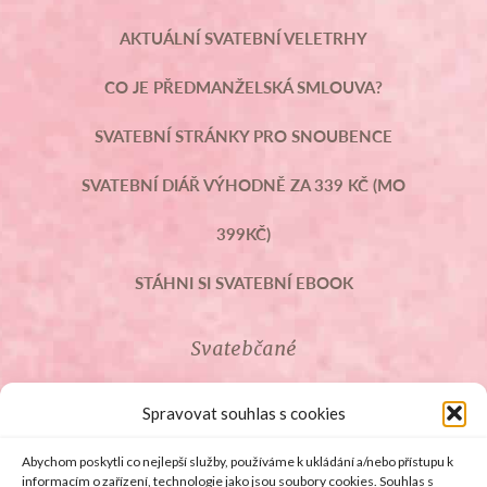
AKTUÁLNÍ SVATEBNÍ VELETRHY
CO JE PŘEDMANŽELSKÁ SMLOUVA?
SVATEBNÍ STRÁNKY PRO SNOUBENCE
SVATEBNÍ DIÁŘ VÝHODNĚ ZA 339 KČ (MO
399KČ)
STÁHNI SI SVATEBNÍ EBOOK
Svatebčané
ROZCESTNÍK PRO SVATEBČANY
Spravovat souhlas s cookies
SVATEBNÍ PROSLOVY
Abychom poskytli co nejlepší služby, používáme k ukládání a/nebo přístupu k
informacím o zařízení, technologie jako jsou soubory cookies. Souhlas s