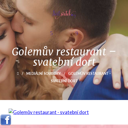
Golemův restaurant –
svatební dort
/
MEDIÁLNÍ SOUBORY
/
GOLEMŮV RESTAURANT –
SVATEBNÍ DORT