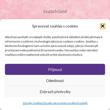
Svatebčané
ROZCESTNÍK PRO SVATEBČANY
Spravovat souhlas s cookies
SVATEBNÍ PROSLOVY
Abychom poskytli co nejlepší služby, používáme k ukládání a/nebo přístupu k
informacím o zařízení, technologie jako jsou soubory cookies. Souhlas s
těmito technologiemi nám umožní zpracovávat údaje, jako je chování při
SVATEBNÍ DARY
procházení nebo jedinečná ID na tomto webu. Nesouhlas nebo odvolání
souhlasu může nepříznivě ovlivnit určité vlastnosti a funkce.
Příjmout
© Copyright 2008 - 2026 svetsvateb.cz a dodavatelé obsahu
Odmítnout
.
Všechna práva vyhrazena
.
Provozovatelem
svetsvateb.cz je spol. Amoroso s.r.o.
.
O WordPress se
Zobrazit předvolby
stará
Softmedia
Jakékoli šíření obsahu portálu je bez předchozího písemného
souhlasu provozovatele zakázáno.
Zásady cookies
Zásady zpracování osobních údajů