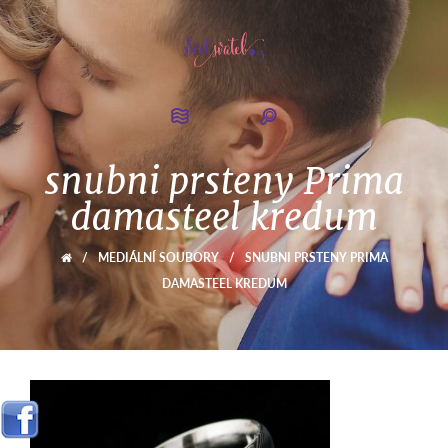
snubni prsteny Prima
damasteel kredum
/
MEDIÁLNÍ SOUBORY
/
SNUBNI PRSTENY PRIMA
DAMASTEEL KREDUM