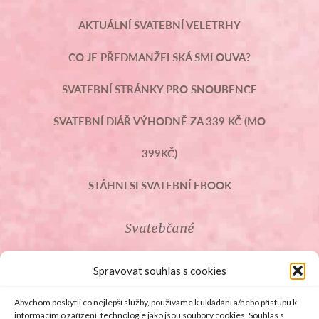
AKTUÁLNÍ SVATEBNÍ VELETRHY
CO JE PŘEDMANŽELSKÁ SMLOUVA?
SVATEBNÍ STRÁNKY PRO SNOUBENCE
SVATEBNÍ DIÁŘ VÝHODNĚ ZA 339 KČ (MO
399KČ)
STÁHNI SI SVATEBNÍ EBOOK
Svatebčané
ROZCESTNÍK PRO SVATEBČANY
Spravovat souhlas s cookies
SVATEBNÍ PROSLOVY
Abychom poskytli co nejlepší služby, používáme k ukládání a/nebo přístupu k
informacím o zařízení, technologie jako jsou soubory cookies. Souhlas s