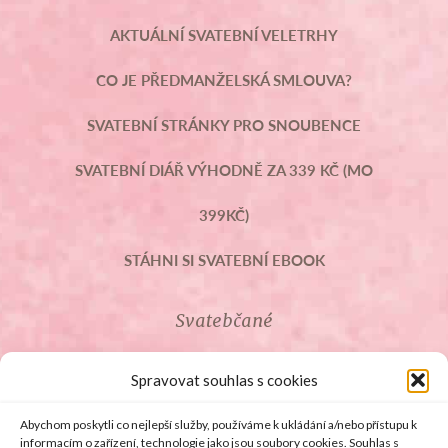
AKTUÁLNÍ SVATEBNÍ VELETRHY
CO JE PŘEDMANŽELSKÁ SMLOUVA?
SVATEBNÍ STRÁNKY PRO SNOUBENCE
SVATEBNÍ DIÁŘ VÝHODNĚ ZA 339 KČ (MO
399KČ)
STÁHNI SI SVATEBNÍ EBOOK
Svatebčané
ROZCESTNÍK PRO SVATEBČANY
Spravovat souhlas s cookies
SVATEBNÍ PROSLOVY
Abychom poskytli co nejlepší služby, používáme k ukládání a/nebo přístupu k
informacím o zařízení, technologie jako jsou soubory cookies. Souhlas s