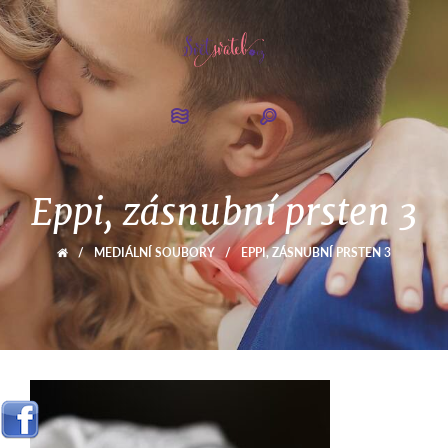
Eppi, zásnubní prsten 3
/
MEDIÁLNÍ SOUBORY
/
EPPI, ZÁSNUBNÍ PRSTEN 3