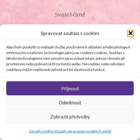
Svatebčané
ROZCESTNÍK PRO SVATEBČANY
Spravovat souhlas s cookies
SVATEBNÍ PROSLOVY
Abychom poskytli co nejlepší služby, používáme k ukládání a/nebo přístupu k
informacím o zařízení, technologie jako jsou soubory cookies. Souhlas s
těmito technologiemi nám umožní zpracovávat údaje, jako je chování při
SVATEBNÍ DARY
procházení nebo jedinečná ID na tomto webu. Nesouhlas nebo odvolání
souhlasu může nepříznivě ovlivnit určité vlastnosti a funkce.
Příjmout
© Copyright 2008 - 2026 svetsvateb.cz a dodavatelé obsahu
Odmítnout
.
Všechna práva vyhrazena
.
Provozovatelem
svetsvateb.cz je spol. Amoroso s.r.o.
.
O WordPress se
Zobrazit předvolby
stará
Softmedia
Jakékoli šíření obsahu portálu je bez předchozího písemného
souhlasu provozovatele zakázáno.
Zásady cookies
Zásady zpracování osobních údajů