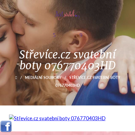
Střevíce.cz svatební
boty 076770403HD
/
MEDIÁLNÍ SOUBORY
/
STŘEVÍCE.CZ SVATEBNÍ BOTY
076770403HD