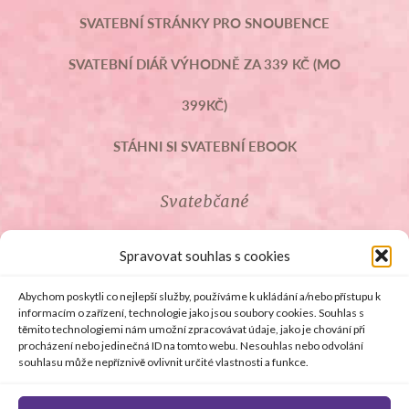
SVATEBNÍ STRÁNKY PRO SNOUBENCE
SVATEBNÍ DIÁŘ VÝHODNĚ ZA 339 KČ (MO
399KČ)
STÁHNI SI SVATEBNÍ EBOOK
Svatebčané
ROZCESTNÍK PRO SVATEBČANY
Spravovat souhlas s cookies
SVATEBNÍ PROSLOVY
Abychom poskytli co nejlepší služby, používáme k ukládání a/nebo přístupu k
informacím o zařízení, technologie jako jsou soubory cookies. Souhlas s
těmito technologiemi nám umožní zpracovávat údaje, jako je chování při
SVATEBNÍ DARY
procházení nebo jedinečná ID na tomto webu. Nesouhlas nebo odvolání
souhlasu může nepříznivě ovlivnit určité vlastnosti a funkce.