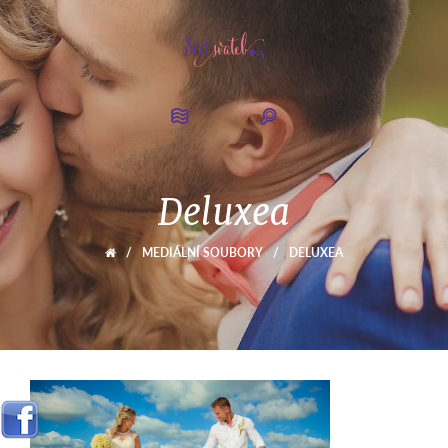
Deluxea
/
MEDIÁLNÍ SOUBORY
/
DELUXEA