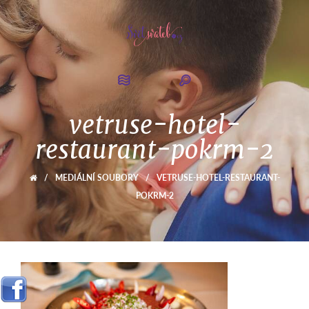
vetruse-hotel-
restaurant-pokrm-2
/
MEDIÁLNÍ SOUBORY
/
VETRUSE-HOTEL-RESTAURANT-
POKRM-2