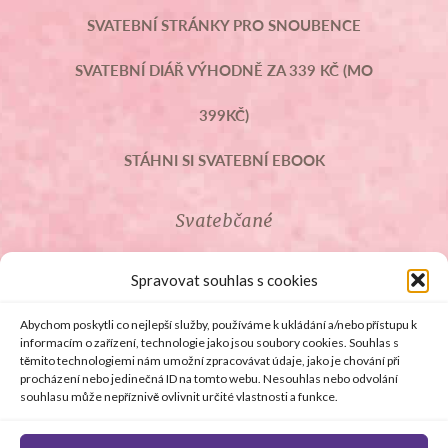
SVATEBNÍ STRÁNKY PRO SNOUBENCE
SVATEBNÍ DIÁŘ VÝHODNĚ ZA 339 KČ (MO
399KČ)
STÁHNI SI SVATEBNÍ EBOOK
Svatebčané
ROZCESTNÍK PRO SVATEBČANY
Spravovat souhlas s cookies
SVATEBNÍ PROSLOVY
Abychom poskytli co nejlepší služby, používáme k ukládání a/nebo přístupu k
informacím o zařízení, technologie jako jsou soubory cookies. Souhlas s
těmito technologiemi nám umožní zpracovávat údaje, jako je chování při
SVATEBNÍ DARY
procházení nebo jedinečná ID na tomto webu. Nesouhlas nebo odvolání
souhlasu může nepříznivě ovlivnit určité vlastnosti a funkce.