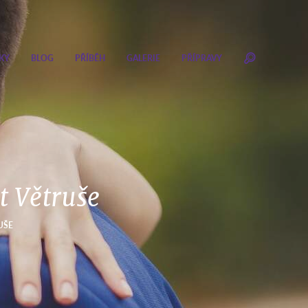
KY
BLOG
PŘÍBĚH
GALERIE
PŘÍPRAVY
t Větruše
UŠE