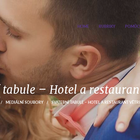
HOME
RUBRIKY
POMŮC
 tabule – Hotel a restauran
/
MEDIÁLNÍ SOUBORY
/
SVATEBNÍ TABULE – HOTEL A RESTAURANT VĚTR