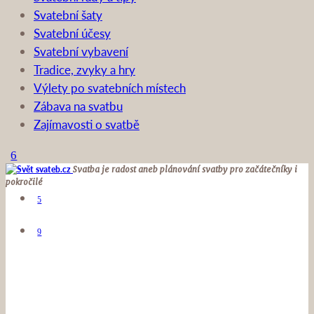
Svatební šaty
Svatební účesy
Svatební vybavení
Tradice, zvyky a hry
Výlety po svatebních místech
Zábava na svatbu
Zajímavosti o svatbě
Svatba je radost aneb plánování svatby pro začátečníky i
pokročilé