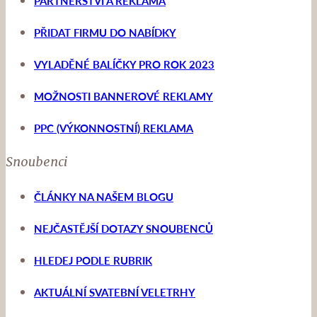
PARTNERSTVÍ A REKLAMA
PŘIDAT FIRMU DO NABÍDKY
VYLADĚNÉ BALÍČKY PRO ROK 2023
MOŽNOSTI BANNEROVÉ REKLAMY
PPC (VÝKONNOSTNÍ) REKLAMA
Snoubenci
ČLÁNKY NA NAŠEM BLOGU
NEJČASTĚJŠÍ DOTAZY SNOUBENCŮ
HLEDEJ PODLE RUBRIK
AKTUÁLNÍ SVATEBNÍ VELETRHY