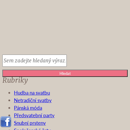
Hledat
Rubriky
Hudba na svatbu
Netradiční svatby
Pánská móda
Předsvatební party
Snubní prsteny