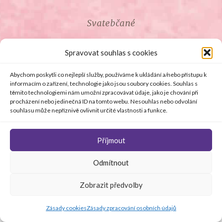
Svatebčané
ROZCESTNÍK PRO SVATEBČANY
Spravovat souhlas s cookies
SVATEBNÍ PROSLOVY
Abychom poskytli co nejlepší služby, používáme k ukládání a/nebo přístupu k
informacím o zařízení, technologie jako jsou soubory cookies. Souhlas s
těmito technologiemi nám umožní zpracovávat údaje, jako je chování při
SVATEBNÍ DARY
procházení nebo jedinečná ID na tomto webu. Nesouhlas nebo odvolání
souhlasu může nepříznivě ovlivnit určité vlastnosti a funkce.
Příjmout
© Copyright 2008 - 2026 svetsvateb.cz a dodavatelé obsahu
Odmítnout
.
Všechna práva vyhrazena
.
Provozovatelem
svetsvateb.cz je spol. Amoroso s.r.o.
.
O WordPress se
Zobrazit předvolby
stará
Softmedia
Jakékoli šíření obsahu portálu je bez předchozího písemného
souhlasu provozovatele zakázáno.
Zásady cookies
Zásady zpracování osobních údajů