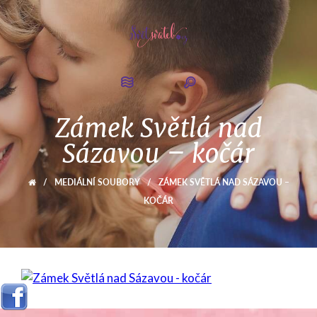
Zámek Světlá nad
Sázavou – kočár
/
MEDIÁLNÍ SOUBORY
/
ZÁMEK SVĚTLÁ NAD SÁZAVOU –
KOČÁR