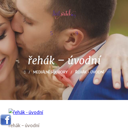
řehák – úvodní
/
MEDIÁLNÍ SOUBORY
/
ŘEHÁK – ÚVODNÍ
řehák – úvodní