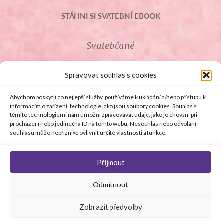
STÁHNI SI SVATEBNÍ EBOOK
Svatebčané
ROZCESTNÍK PRO SVATEBČANY
Spravovat souhlas s cookies
SVATEBNÍ PROSLOVY
Abychom poskytli co nejlepší služby, používáme k ukládání a/nebo přístupu k
informacím o zařízení, technologie jako jsou soubory cookies. Souhlas s
těmito technologiemi nám umožní zpracovávat údaje, jako je chování při
SVATEBNÍ DARY
procházení nebo jedinečná ID na tomto webu. Nesouhlas nebo odvolání
souhlasu může nepříznivě ovlivnit určité vlastnosti a funkce.
Příjmout
© Copyright 2008 - 2026 svetsvateb.cz a dodavatelé obsahu
Odmítnout
.
Všechna práva vyhrazena
.
Provozovatelem
svetsvateb.cz je spol. Amoroso s.r.o.
.
O WordPress se
Zobrazit předvolby
stará
Softmedia
Jakékoli šíření obsahu portálu je bez předchozího písemného