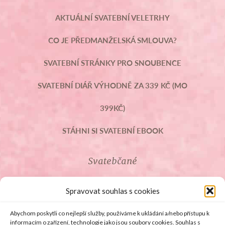
AKTUÁLNÍ SVATEBNÍ VELETRHY
CO JE PŘEDMANŽELSKÁ SMLOUVA?
SVATEBNÍ STRÁNKY PRO SNOUBENCE
SVATEBNÍ DIÁŘ VÝHODNĚ ZA 339 KČ (MO
399KČ)
STÁHNI SI SVATEBNÍ EBOOK
Svatebčané
ROZCESTNÍK PRO SVATEBČANY
Spravovat souhlas s cookies
SVATEBNÍ PROSLOVY
Abychom poskytli co nejlepší služby, používáme k ukládání a/nebo přístupu k
informacím o zařízení, technologie jako jsou soubory cookies. Souhlas s