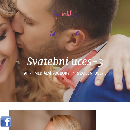
Svatebni uces-3
/
MEDIÁLNÍ SOUBORY
/
SVATEBNI UCES-3