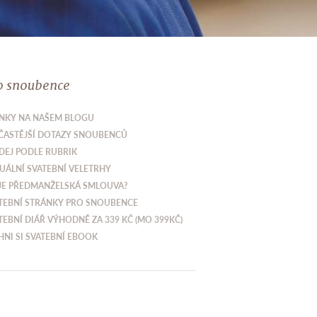
o snoubence
NKY NA NAŠEM BLOGU
ČASTĚJŠÍ DOTAZY SNOUBENCŮ
DEJ PODLE RUBRIK
UÁLNÍ SVATEBNÍ VELETRHY
JE PŘEDMANŽELSKÁ SMLOUVA?
TEBNÍ STRÁNKY PRO SNOUBENCE
TEBNÍ DIÁŘ VÝHODNĚ ZA 339 KČ (MO 399KČ)
HNI SI SVATEBNÍ EBOOK