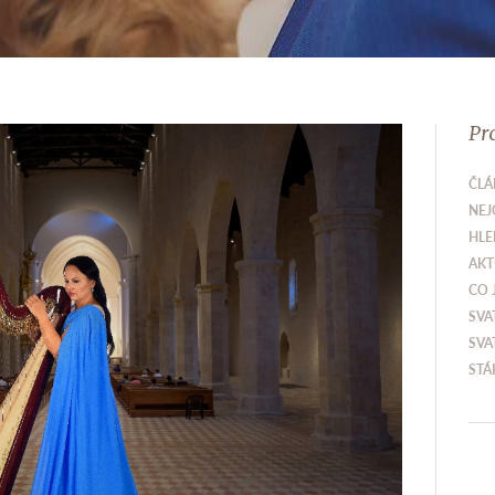
Pr
ČLÁ
NEJ
HLE
AKT
CO 
SVA
SVA
STÁ