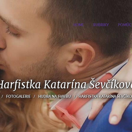
HOME
RUBRIKY
POMŮC
Harfistka Katarína Ševčíkov
/
FOTOGALERIE
/
HUDBA NA SVATBU
/
HARFISTKA KATARÍNA ŠEVČÍK