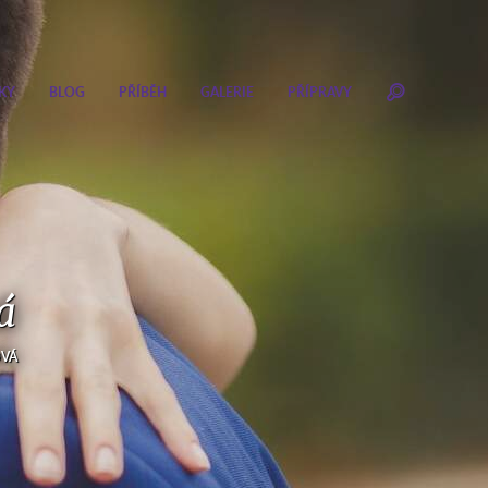
KY
BLOG
PŘÍBĚH
GALERIE
PŘÍPRAVY
á
OVÁ