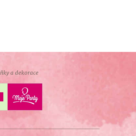
 Katarína Ševčíková, červené šaty
lňky a dekorace