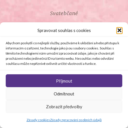
Svatebčané
ROZCESTNÍK PRO SVATEBČANY
Spravovat souhlas s cookies
SVATEBNÍ PROSLOVY
Abychom poskytli co nejlepší služby, používáme k ukládání a/nebo přístupu k
informacím o zařízení, technologie jako jsou soubory cookies. Souhlas s
těmito technologiemi nám umožní zpracovávat údaje, jako je chování při
SVATEBNÍ DARY
procházení nebo jedinečná ID na tomto webu. Nesouhlas nebo odvolání
souhlasu může nepříznivě ovlivnit určité vlastnosti a funkce.
Příjmout
© Copyright 2008 - 2026 svetsvateb.cz a dodavatelé obsahu
Odmítnout
.
Všechna práva vyhrazena
.
Provozovatelem
svetsvateb.cz je spol. Amoroso s.r.o.
.
O WordPress se
Zobrazit předvolby
stará
Softmedia
Jakékoli šíření obsahu portálu je bez předchozího písemného
souhlasu provozovatele zakázáno.
Zásady cookies
Zásady zpracování osobních údajů