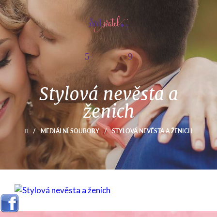
Stylová nevěsta a
ženich
/
MEDIÁLNÍ SOUBORY
/
STYLOVÁ NEVĚSTA A ŽENICH